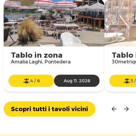
Tablo in zona
Tablo 
Amalia Laghi, Pontedera
30metriqu
4
/
6
Aug 11, 2026
5
Scopri tutti i tavoli vicini