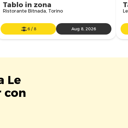
Tablo in zona
T
Ristorante Bitnada, Torino
Le
6
/
8
Aug 8, 2026
a Le
r con