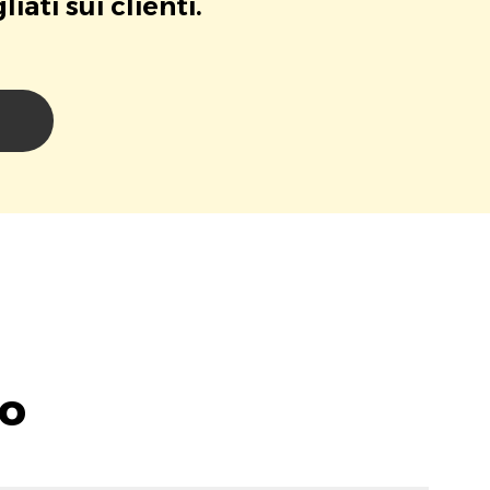
ati sui clienti.
i
lo