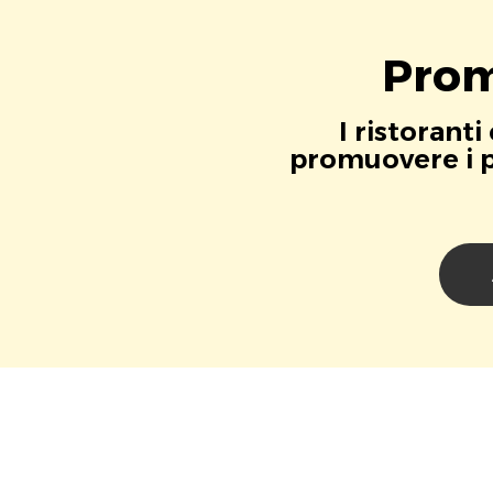
Prom
I ristorant
promuovere i pr