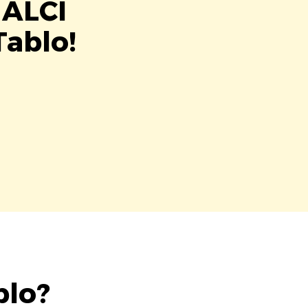
 ALCI
Tablo!
blo?