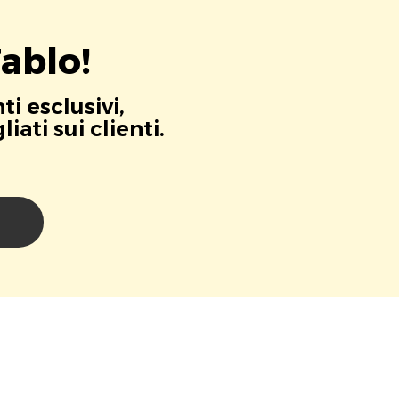
ablo!
i esclusivi,
ati sui clienti.
i