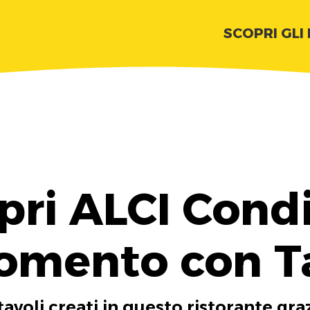
SCOPRI GLI
pri ALCI Condi
Momento con T
tavoli creati in questo ristorante gra