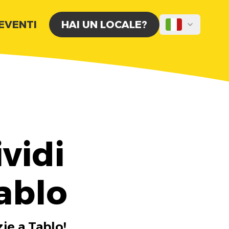
 EVENTI
HAI UN LOCALE?
vidi
ablo
zie a Tablo!