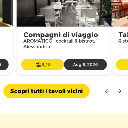
Compagni di viaggio
Ta
AROMATICO | cocktail & bistrot,
Rist
Alessandria
6
3
/
8
Aug 8, 2026
Scopri tutti i tavoli vicini