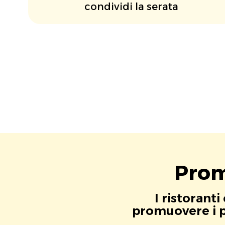
condividi la serata
Prom
I ristorant
promuovere i pr