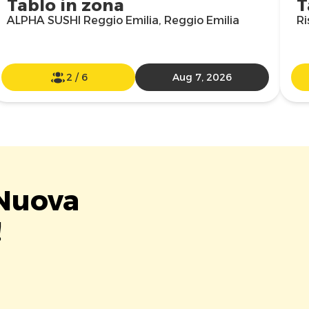
Tablo in zona
T
ALPHA SUSHI Reggio Emilia, Reggio Emilia
Ri
2
/
6
Aug 7, 2026
 Nuova
!