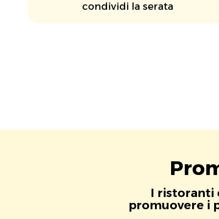
condividi la serata
Prom
I ristorant
promuovere i pr