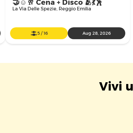
🤝☺️🥂 Cena + Disco 🫂💃🕺
La Via Delle Spezie, Reggio Emilia
5
/
16
Aug 28, 2026
Vivi 