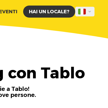
 EVENTI
HAI UN LOCALE?
 con Tablo
ie a Tablo!
uove persone.