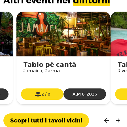
Altri eventi nei
dintorni
Tablo pè cantà
Ta
Jamaica, Parma
Rive
6
2
/
8
Aug 8, 2026
Scopri tutti i tavoli vicini