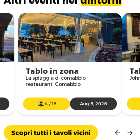
Altri eventi nei
dintorni
Tablo in zona
Ta
La spiaggia di comabbio
John
restaurant, Comabbio
4
/
16
Aug 6, 2026
Scopri tutti i tavoli vicini