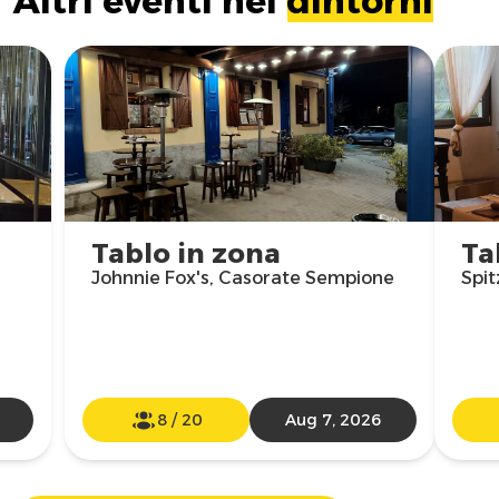
Altri eventi nei
dintorni
Tablo in zona
Ta
Johnnie Fox's, Casorate Sempione
Spit
8
/
20
Aug 7, 2026