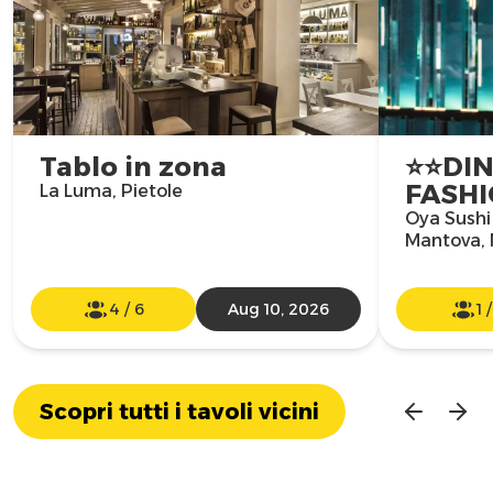
Tablo in zona
⭐️⭐️D
FASHI
La Luma, Pietole
Oya Sushi
Mantova,
4
/
6
Aug 10, 2026
1
Scopri tutti i tavoli vicini