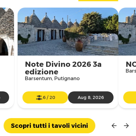
Note Divino 2026 3a
NO
edizione
Bar
Barsentum, Putignano
6
6
/
20
Aug 8, 2026
Scopri tutti i tavoli vicini