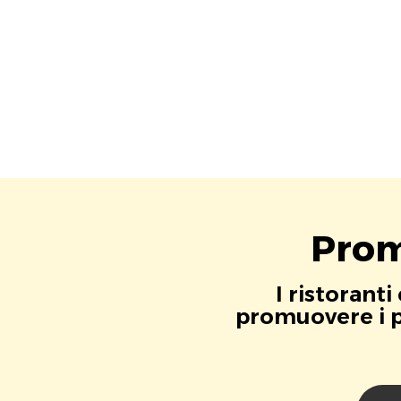
Prom
I ristorant
promuovere i pr