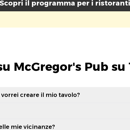
Scopri il programma per i ristorant
su McGregor's Pub su 
vorrei creare il mio tavolo?
elle mie vicinanze?