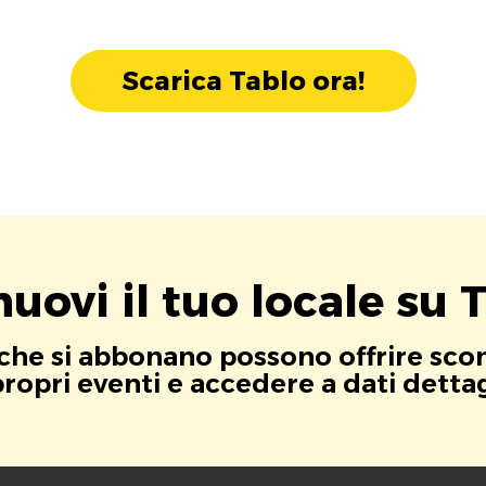
Scarica Tablo ora!
uovi il tuo locale su T
i che si abbonano possono offrire scont
opri eventi e accedere a dati dettagli