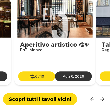
Aperitivo artistico 🎨✨
Ta
En3, Monza
Reg
6
/
10
Aug 6, 2026
Scopri tutti i tavoli vicini