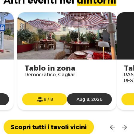
Altri eventi nei
dintorni
Tablo in zona
Ta
Democratico, Cagliari
RAS
RES
9
/
8
Aug 8, 2026
Scopri tutti i tavoli vicini