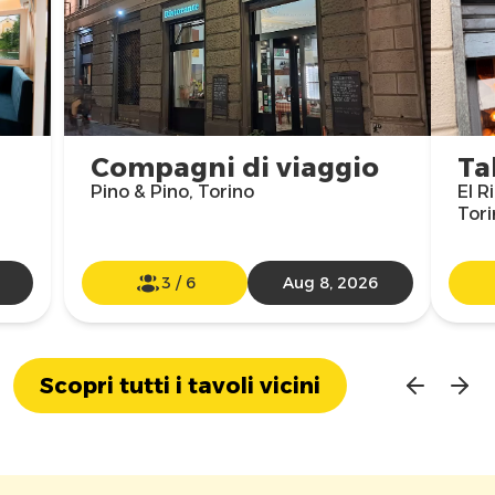
Compagni di viaggio
Ta
Pino & Pino, Torino
El R
Tori
3
/
6
Aug 8, 2026
Scopri tutti i tavoli vicini