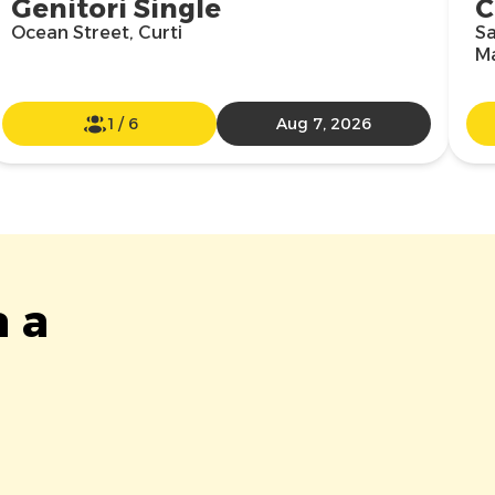
Genitori Single
C
Ocean Street, Curti
Sa
M
1
/
6
Aug 7, 2026
a a