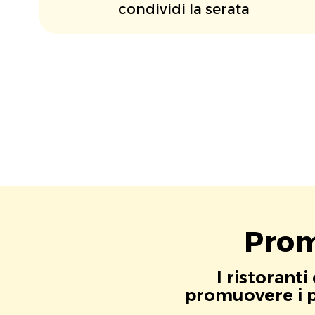
condividi la serata
Prom
I ristorant
promuovere i pr