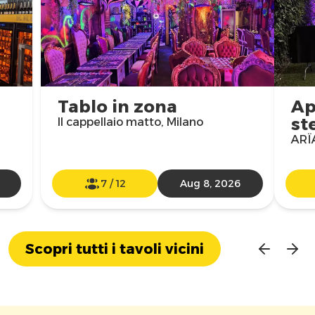
Tablo in zona
Ap
st
Il cappellaio matto, Milano
ARÏA
7
/
12
Aug 8, 2026
Scopri tutti i tavoli vicini