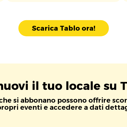
Scarica Tablo ora!
uovi il tuo locale su T
i che si abbonano possono offrire scont
opri eventi e accedere a dati dettagli