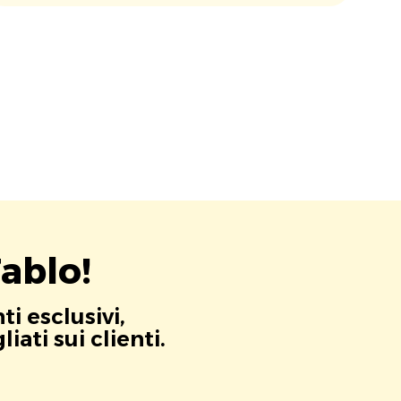
ablo!
i esclusivi,
ati sui clienti.