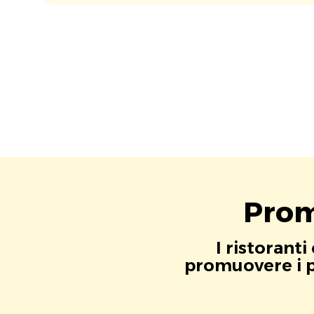
Prom
I ristorant
promuovere i pr