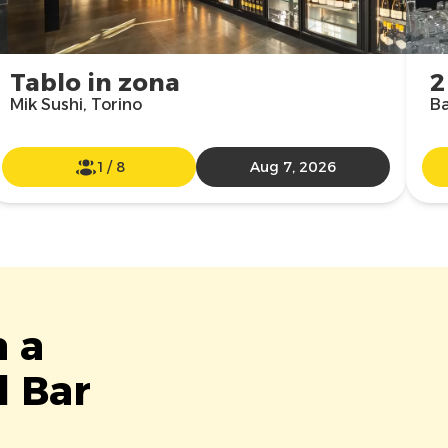
Tablo in zona
2
Mik Sushi, Torino
Ba
1
/
8
Aug 7, 2026
a a
l Bar