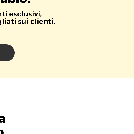
i esclusivi,
ati sui clienti.
i
a
o