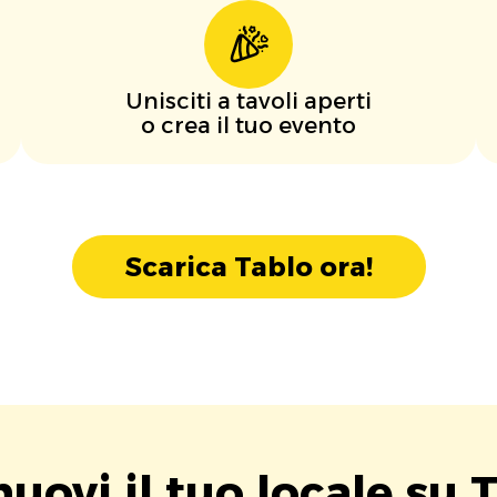
Unisciti a tavoli aperti
o crea il tuo evento
Scarica Tablo ora!
uovi il tuo locale su T