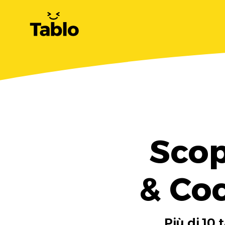
Scop
& Coc
Più di 10 