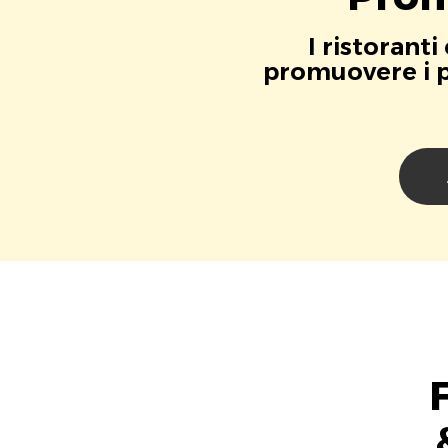
I ristorant
promuovere i pr