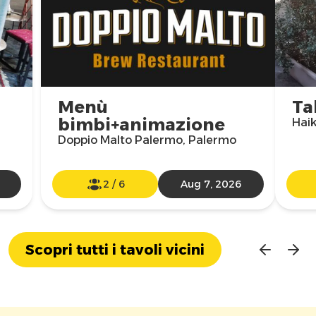
Menù
Ta
bimbi+animazione
Hai
Doppio Malto Palermo, Palermo
2
/
6
Aug 7, 2026
Scopri tutti i tavoli vicini