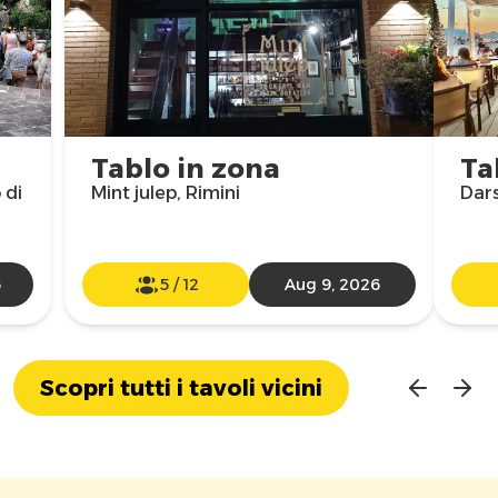
Tablo in zona
Ta
 di
Mint julep, Rimini
Dars
6
5
/
12
Aug 9, 2026
Scopri tutti i tavoli vicini