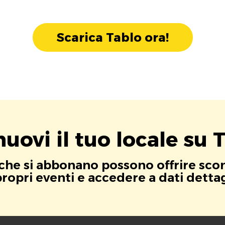
Scarica Tablo ora!
uovi il tuo locale su T
i che si abbonano possono offrire scont
opri eventi e accedere a dati dettagli