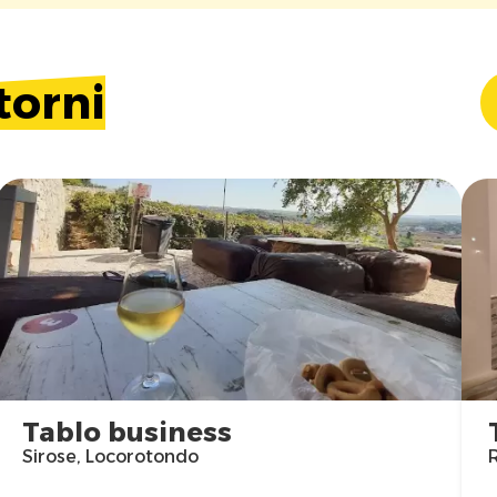
torni
Tablo business
Sirose, Locorotondo
R