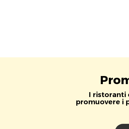
Prom
I ristorant
promuovere i pr