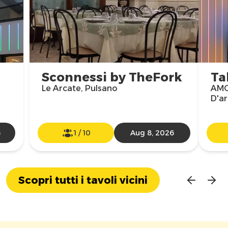
Sconnessi by TheFork
Ta
Le Arcate, Pulsano
AMO 
D'a
6
1
/
10
Aug 8, 2026
Scopri tutti i tavoli vicini