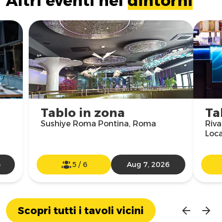
Altri eventi nei
dintorni
Tablo in zona
Ta
Sushiye Roma Pontina, Roma
Riva
Loc
6
5
/
6
Aug 7, 2026
Scopri tutti i tavoli vicini