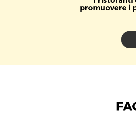
I ristorant
promuovere i pr
FA