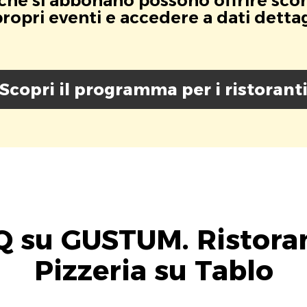
i che si abbonano possono offrire scont
opri eventi e accedere a dati dettagli
Scopri il programma per i ristorant
Q su GUSTUM. Ristoran
Pizzeria su Tablo