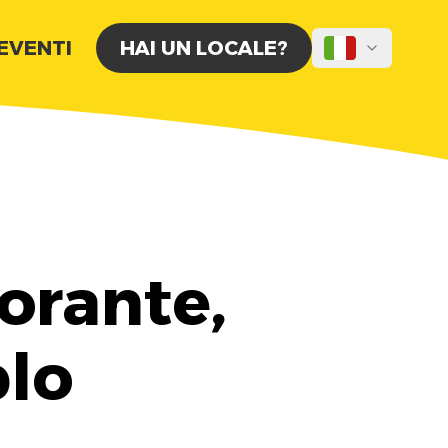
 EVENTI
HAI UN LOCALE?
orante,
blo