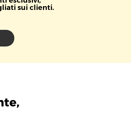
i esclusivi,
ati sui clienti.
i
te,