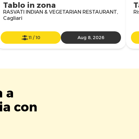
Tablo in zona
T
RASVATI INDIAN & VEGETARIAN RESTAURANT,
Ri
Cagliari
11
/
10
Aug 8, 2026
a a
ia con