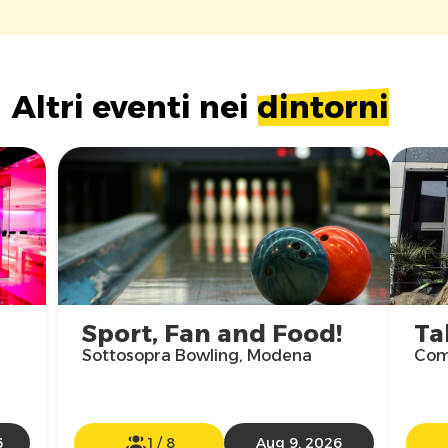
Altri eventi nei
dintorni
Sport, Fan and Food!
Ta
Sottosopra Bowling, Modena
Com
6
1
/
8
Aug 9, 2026