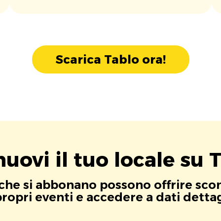
Scarica Tablo ora!
uovi il tuo locale su T
i che si abbonano possono offrire scont
opri eventi e accedere a dati dettagli