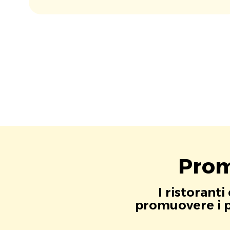
Prom
I ristorant
promuovere i pr