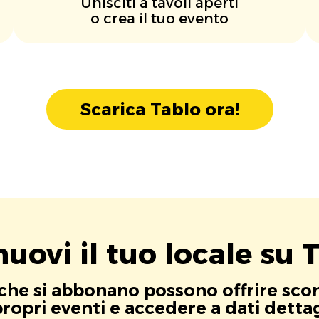
Unisciti a tavoli aperti
o crea il tuo evento
Scarica Tablo ora!
uovi il tuo locale su T
i che si abbonano possono offrire scont
opri eventi e accedere a dati dettagli