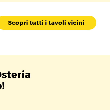
Scopri tutti i tavoli vicini
Osteria
!