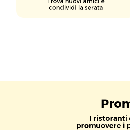
Trova nuovi amici e
condividi la serata
Prom
I ristorant
promuovere i pr