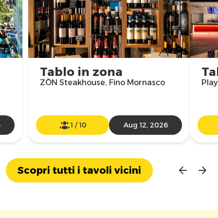
Tablo in zona
Ta
ZŌN Steakhouse, Fino Mornasco
Play
6
1
/
10
Aug 12, 2026
Scopri tutti i tavoli vicini