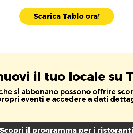
Scarica Tablo ora!
uovi il tuo locale su T
i che si abbonano possono offrire scont
opri eventi e accedere a dati dettagli
Scopri il programma per i ristorant