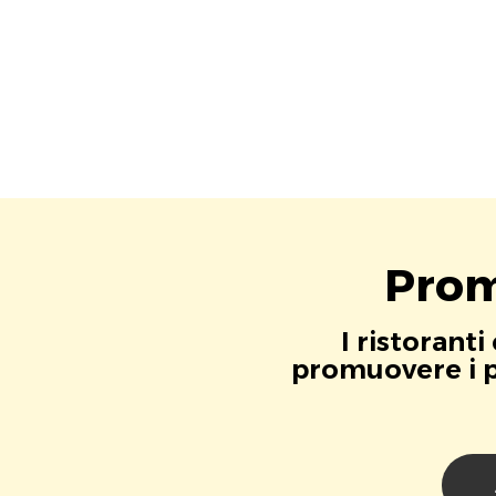
Prom
I ristorant
promuovere i pr