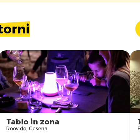
torni
Tablo in zona
Roovido, Cesena
B