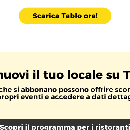
Scarica Tablo ora!
uovi il tuo locale su T
i che si abbonano possono offrire scont
opri eventi e accedere a dati dettagli
Scopri il programma per i ristorant