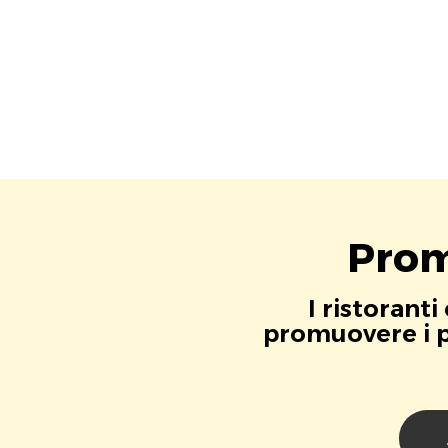
Prom
I ristorant
promuovere i pr