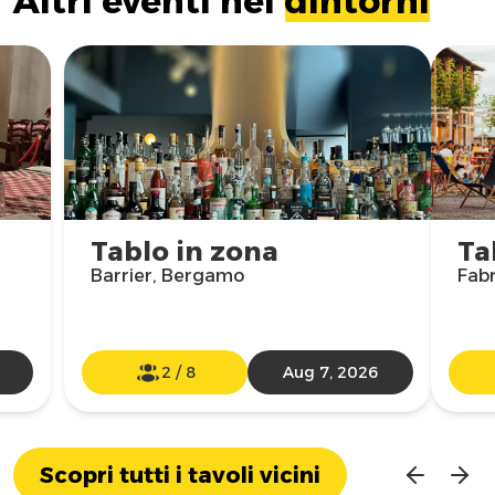
Altri eventi nei
dintorni
Tablo in zona
Ta
Barrier, Bergamo
Fabr
2
/
8
Aug 7, 2026
Scopri tutti i tavoli vicini