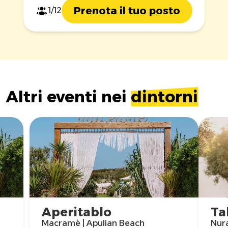
Prenota il tuo posto
1/12
Altri eventi nei
dintorni
Aperitablo
Ta
Macramè | Apulian Beach
Nura