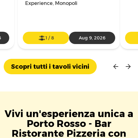
Experience, Monopoli
6
1
/
8
Aug 9, 2026
Scopri tutti i tavoli vicini
Vivi un'esperienza unica a
Porto Rosso - Bar
Ristorante Pizzeria con