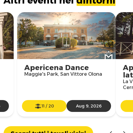
Altri eventi nei
dintorni
Apericena Dance
Ap
la
Maggie's Park, San Vittore Olona
La V
Cer
6
11
/
20
Aug 9, 2026