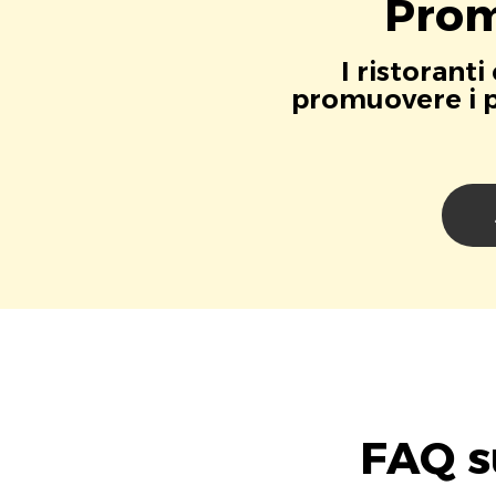
Prom
I ristorant
promuovere i pr
FAQ s