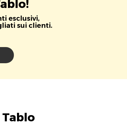
ablo!
i esclusivi,
ati sui clienti.
i
 Tablo