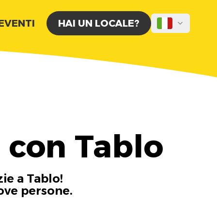
 EVENTI
HAI UN LOCALE?
 con Tablo
zie a Tablo!
uove persone.