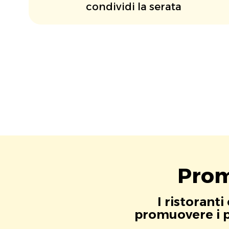
condividi la serata
Prom
I ristorant
promuovere i pr