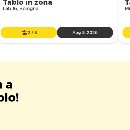
Tablo in zona
T
Lab 16, Bologna
Mi
2
/
8
Aug 8, 2026
a a
blo!