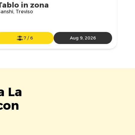
Tablo in zona
anshi, Treviso
7
/
6
Aug 9, 2026
a La
 con