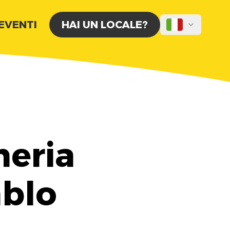
 EVENTI
HAI UN LOCALE?
heria
ablo