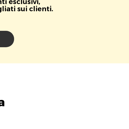
i esclusivi,
ati sui clienti.
i
a