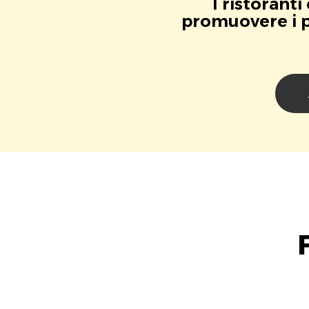
I ristorant
promuovere i pr