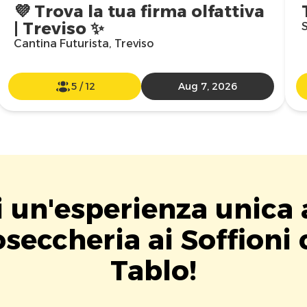
💜 Trova la tua firma olfattiva
| Treviso ✨
S
Cantina Futurista, Treviso
5
/
12
Aug 7, 2026
i un'esperienza unica 
seccheria ai Soffioni
Tablo!