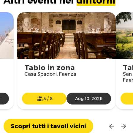
Altri eventi nei
dintorni
Tablo in zona
Ta
Casa Spadoni, Faenza
San 
Fae
6
3
/
8
Aug 10, 2026
Scopri tutti i tavoli vicini