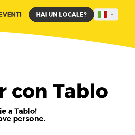
 EVENTI
HAI UN LOCALE?
r con Tablo
ie a Tablo!
uove persone.