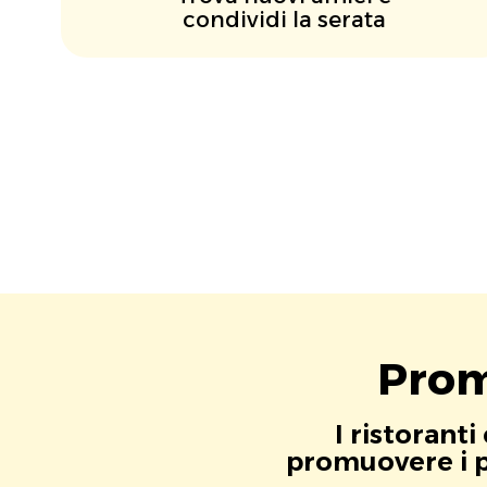
condividi la serata
Prom
I ristorant
promuovere i pr