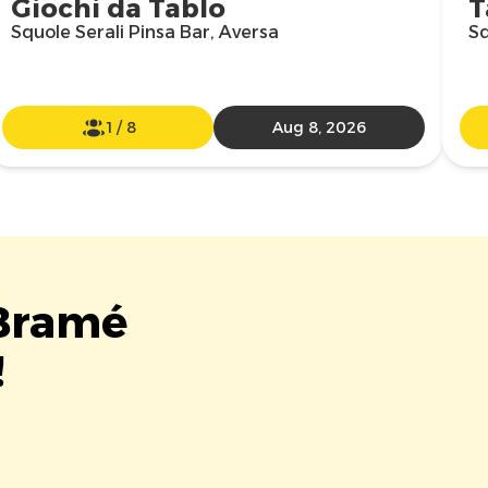
Giochi da Tablo
T
Squole Serali Pinsa Bar, Aversa
Sq
1
/
8
Aug 8, 2026
 Bramé
!