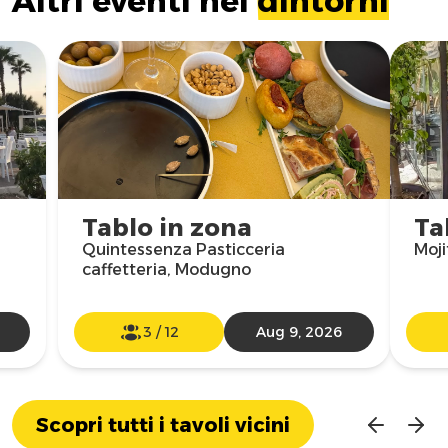
Altri eventi nei
dintorni
Tablo in zona
Ta
Quintessenza Pasticceria
Moji
caffetteria, Modugno
3
/
12
Aug 9, 2026
Scopri tutti i tavoli vicini