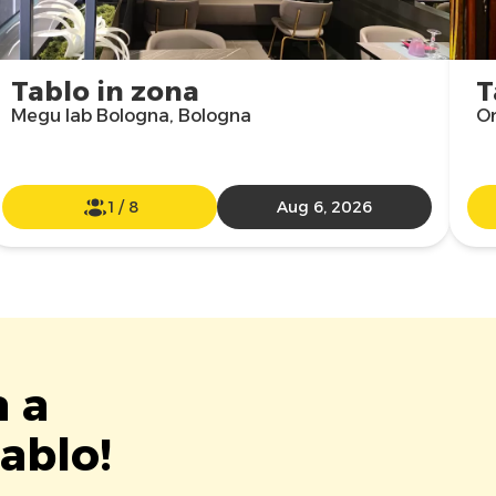
Tablo in zona
T
Megu lab Bologna, Bologna
Or
1
/
8
Aug 6, 2026
a a
ablo!