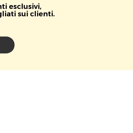
i esclusivi,
ati sui clienti.
i