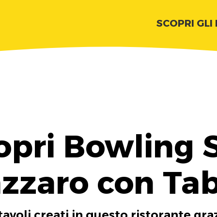
SCOPRI GLI
opri Bowling 
zzaro con Ta
tavoli creati in questo ristorante gra