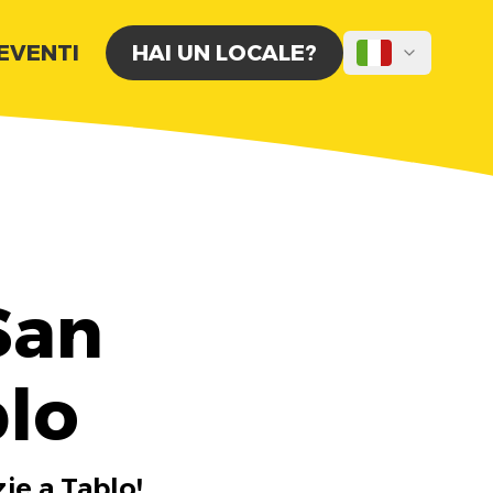
 EVENTI
HAI UN LOCALE?
San
blo
zie a Tablo!