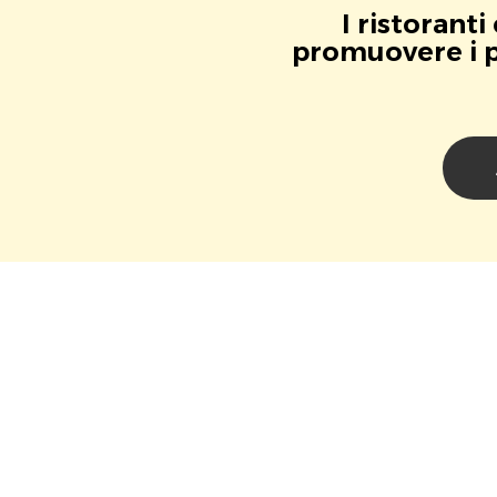
I ristorant
promuovere i pr