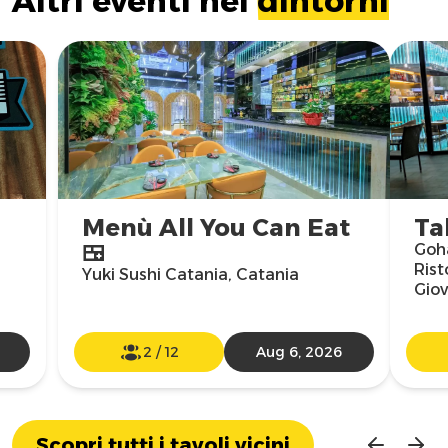
Altri eventi nei
dintorni
Menù All You Can Eat
Ta
🍱
Goha
Rist
Yuki Sushi Catania, Catania
Giov
2
/
12
Aug 6, 2026
Scopri tutti i tavoli vicini