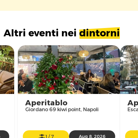
Altri eventi nei
dintorni
Aperitablo
Ap
Giordano 69 kiwi point, Napoli
Esc
6
1
/
7
Aug 8, 2026