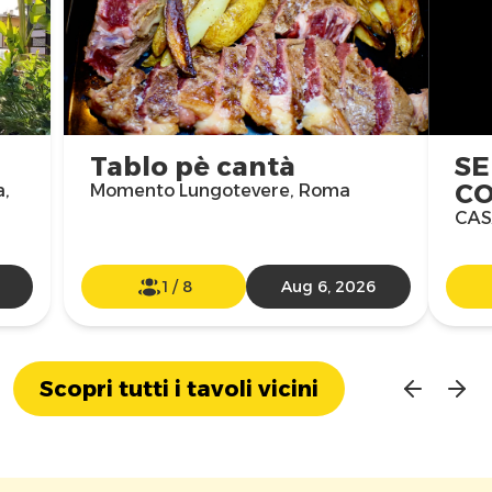
Tablo pè cantà
SE
CO
a,
Momento Lungotevere, Roma
CAS
1
/
8
Aug 6, 2026
Scopri tutti i tavoli vicini