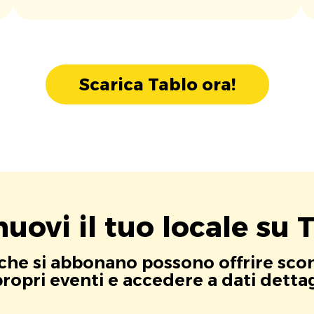
Scarica Tablo ora!
uovi il tuo locale su T
i che si abbonano possono offrire scont
opri eventi e accedere a dati dettagli