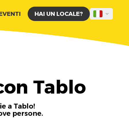
 EVENTI
HAI UN LOCALE?
 con Tablo
ie a Tablo!
uove persone.