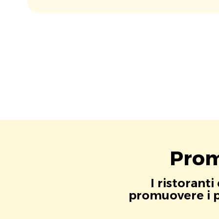
Prom
I ristorant
promuovere i pr