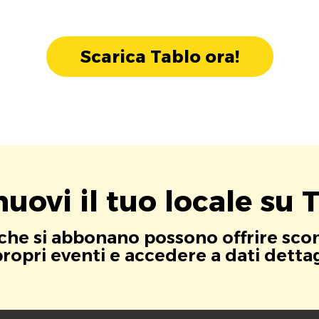
Scarica Tablo ora!
uovi il tuo locale su T
i che si abbonano possono offrire scont
opri eventi e accedere a dati dettagli