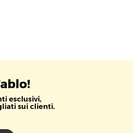
ablo!
i esclusivi,
ati sui clienti.