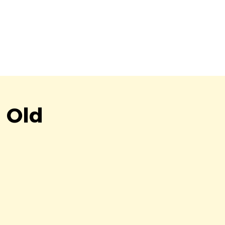
a Old
!