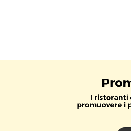
Prom
I ristorant
promuovere i pr