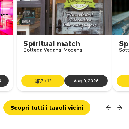
Spiritual match
Sp
Bottega Vegana, Modena
Sot
6
3
/
12
Aug 9, 2026
Scopri tutti i tavoli vicini