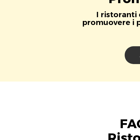
I ristorant
promuovere i pr
FAQ
Rist