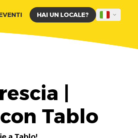
 EVENTI
HAI UN LOCALE?
escia |
 con Tablo
ie a Tablo!