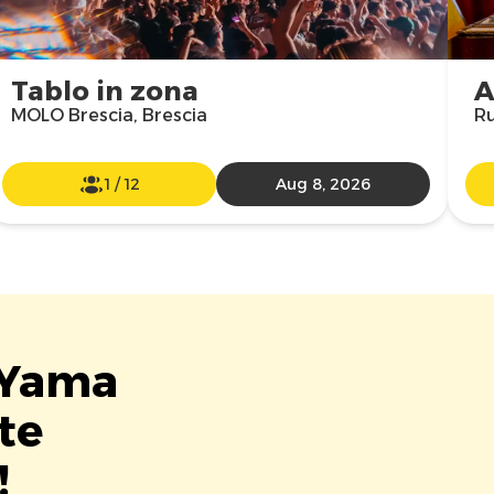
Tablo in zona
A
MOLO Brescia, Brescia
Ru
1
/
12
Aug 8, 2026
a Yama
te
!