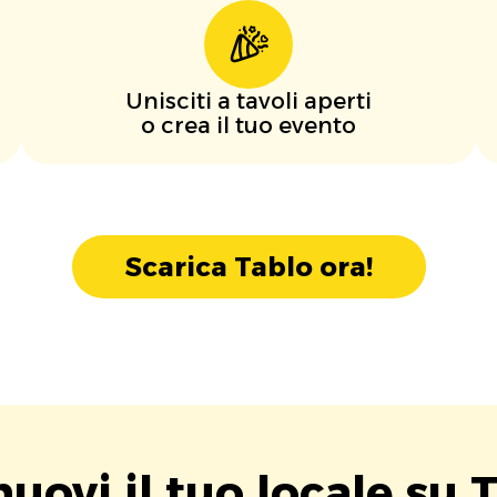
Unisciti a tavoli aperti
o crea il tuo evento
Scarica Tablo ora!
uovi il tuo locale su T