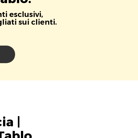
i esclusivi,
ati sui clienti.
i
ia |
Tablo