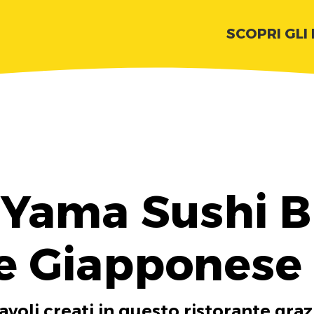
SCOPRI GLI
 Yama Sushi Br
e Giapponese
tavoli creati in questo ristorante graz