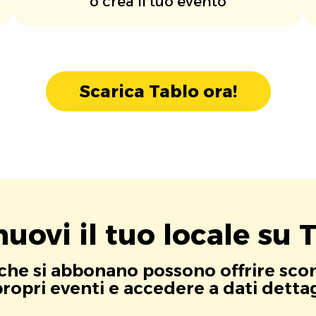
o crea il tuo evento
Scarica Tablo ora!
uovi il tuo locale su T
i che si abbonano possono offrire scont
opri eventi e accedere a dati dettagli