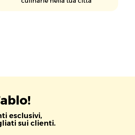
culinarie nella tua città
ablo!
i esclusivi,
ati sui clienti.