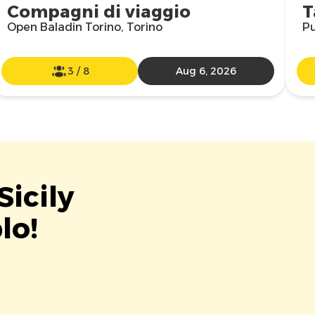
Compagni di viaggio
T
Open Baladin Torino, Torino
Pu
3
/
8
Aug 6, 2026
Sicily
lo!