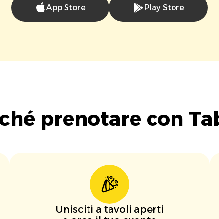
App Store
Play Store
ché prenotare con Ta
Unisciti a tavoli aperti