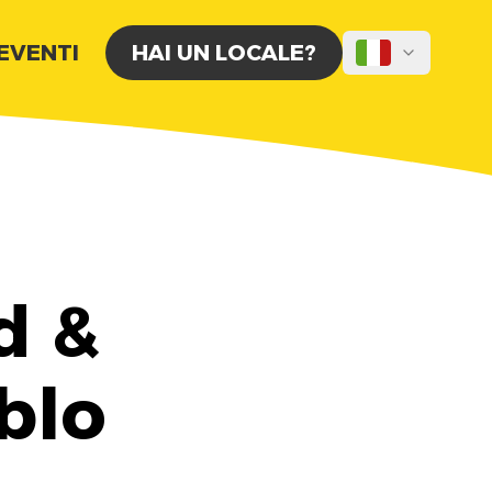
 EVENTI
HAI UN LOCALE?
d &
blo