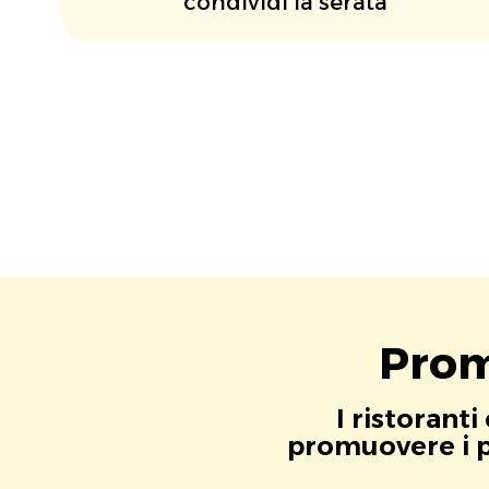
condividi la serata
Prom
I ristorant
promuovere i pr