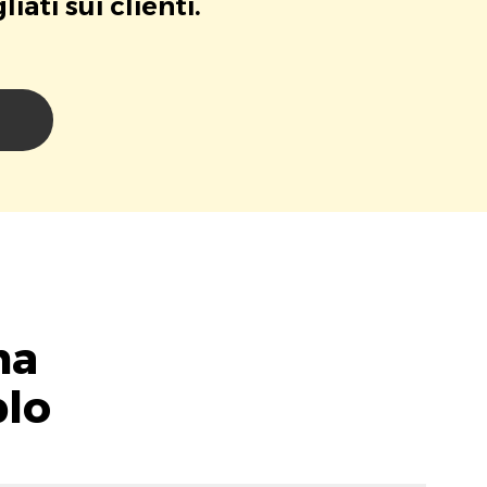
ati sui clienti.
i
na
blo