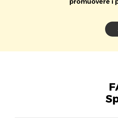
promuovere i pr
F
Sp